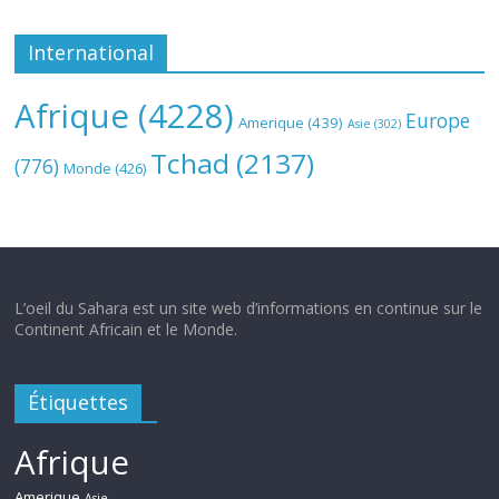
International
Afrique
(4228)
Europe
Amerique
(439)
Asie
(302)
Tchad
(2137)
(776)
Monde
(426)
L’oeil du Sahara est un site web d’informations en continue sur le
Continent Africain et le Monde.
Étiquettes
Afrique
Amerique
Asie