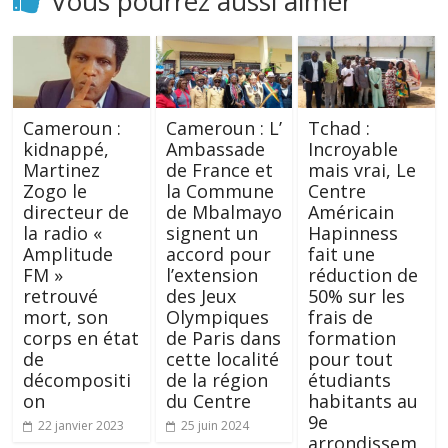
Vous pourrez aussi aimer
Cameroun :
Cameroun : L’
Tchad :
kidnappé,
Ambassade
Incroyable
Martinez
de France et
mais vrai, Le
Zogo le
la Commune
Centre
directeur de
de Mbalmayo
Américain
la radio «
signent un
Hapinness
Amplitude
accord pour
fait une
FM »
l’extension
réduction de
retrouvé
des Jeux
50% sur les
mort, son
Olympiques
frais de
corps en état
de Paris dans
formation
de
cette localité
pour tout
décompositi
de la région
étudiants
on
du Centre
habitants au
9e
22 janvier 2023
25 juin 2024
arrondissem