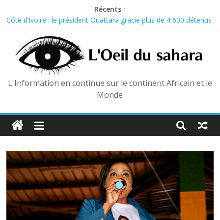
Skip
Récents :
to
Côte d’Ivoire : le président Ouattara gracie plus de 4 600 détenus
content
pour le 66e anniversaire de l’indépendance
RDC : L’ONU tire la sonnette d’alarme sur la propagation d’Ebola
dans les camps de déplacés
RDC : Les légendes de la rumba frappent à la porte du
gouvernement pour réclamer leurs droits
L'Information en continue sur le continent Africain et le
Mali : 254 anciens combattants intègrent officiellement les
Monde
Forces armées maliennes
Ouganda : le Parlement approuve l’envoi de soldats à Gaza