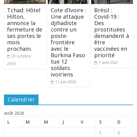
Tchad: Hôtel
Cote d’Ivoire :
Brésil :
Hilton,
Une attaque
Covid-19 :
annonce la
djihadiste
Des
fermeture de
contre un
prostituées
ses portes le
poste-
demandent à
mois
frontière
être
prochain.
avec le
vaccinées en
Burkina Faso
priorité
31 octobre
tue 12
7 avril 2021
2019
soldats
ivoiriens
11 juin 2020
Calendrier
août 2026
L
M
M
J
V
S
D
1
2