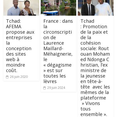
Tchad:
France : dans
Tchad
AFEMA
la
: Promotion
propose aux
circonscripti
de la paix et
entreprises
on de
de la
la
Laurence
cohésion
conception
Maillard-
sociale: Rout
des sites
Méhaignerie,
ouan Moham
web à
le
ed Ndonga C
moindre
« dégagisme
hristian, l’ex
coût.
» est sur
ministre de
toutes les
la jeunesse
26 juin 2020
lèvres
en tête-à-
tête avec les
29 juin 2024
mêmes de la
plateforme
» Vivons
tous
ensemble ».