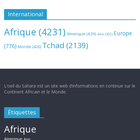
International
Afrique
(4231)
Europe
Amerique
(439)
Asie
(302)
Tchad
(2139)
(776)
Monde
(426)
L’oeil du Sahara est un site web d’informations en continue sur le
Continent Africain et le Monde.
Étiquettes
Afrique
Amerique
Asie