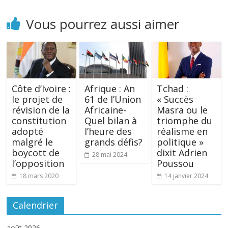
Vous pourrez aussi aimer
Côte d’Ivoire :
Afrique : An
Tchad :
le projet de
61 de l’Union
« Succès
révision de la
Africaine-
Masra ou le
constitution
Quel bilan à
triomphe du
adopté
l’heure des
réalisme en
malgré le
grands défis?
politique »
boycott de
dixit Adrien
28 mai 2024
l’opposition
Poussou
18 mars 2020
14 janvier 2024
Calendrier
août 2026