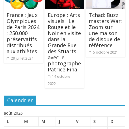
France : Jeux
Europe : Arts
Tchad: Buzz
Olympiques
visuels: Le
masters War:
de Paris 2024
Rouge et le
Zoom sur
: 250.000
Noir en visite
une maison
préservatifs
dans la
de disque de
distribués
Grande Rue
référence
aux athlètes
des Stuarts
5 octobre 2021
avec le
29 juillet 2024
photographe
Patrice Fina
14 octobre
2022
Calendrier
août 2026
L
M
M
J
V
S
D