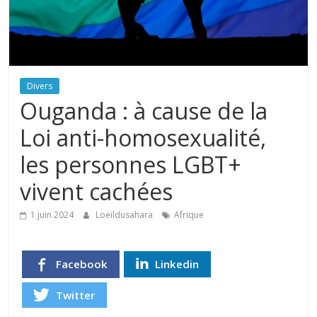
Divers
Ouganda : à cause de la
Loi anti-homosexualité,
les personnes LGBT+
vivent cachées
1 juin 2024
Loeildusahara
Afrique
Facebook
Linkedin
Twitter