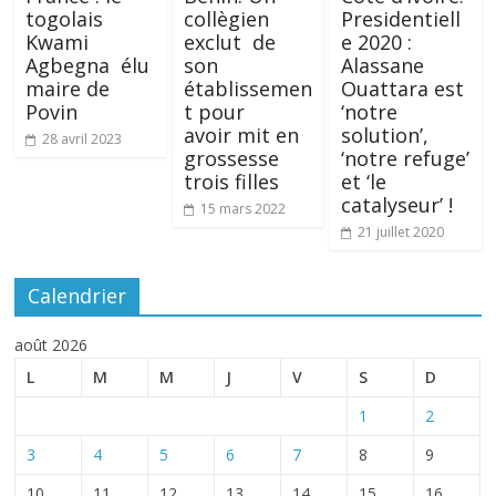
togolais
collègien
Presidentiell
Kwami
exclut de
e 2020 :
Agbegna élu
son
Alassane
maire de
établissemen
Ouattara est
Povin
t pour
‘notre
avoir mit en
solution’,
28 avril 2023
grossesse
‘notre refuge’
trois filles
et ‘le
catalyseur’ !
15 mars 2022
21 juillet 2020
Calendrier
août 2026
L
M
M
J
V
S
D
1
2
3
4
5
6
7
8
9
10
11
12
13
14
15
16