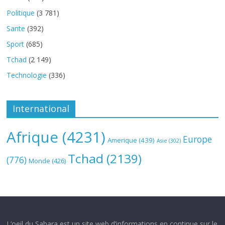
Politique
(3 781)
Sante
(392)
Sport
(685)
Tchad
(2 149)
Technologie
(336)
International
Afrique
(4231)
Europe
Amerique
(439)
Asie
(302)
Tchad
(2139)
(776)
Monde
(426)
L’oeil du Sahara est un site web d’informations en continue sur le