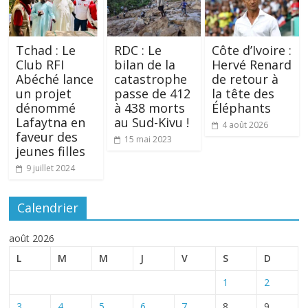
Tchad : Le
RDC : Le
Côte d’Ivoire :
Club RFI
bilan de la
Hervé Renard
Abéché lance
catastrophe
de retour à
un projet
passe de 412
la tête des
dénommé
à 438 morts
Éléphants
Lafaytna en
au Sud-Kivu !
4 août 2026
faveur des
15 mai 2023
jeunes filles
9 juillet 2024
Calendrier
août 2026
L
M
M
J
V
S
D
1
2
3
4
5
6
7
8
9