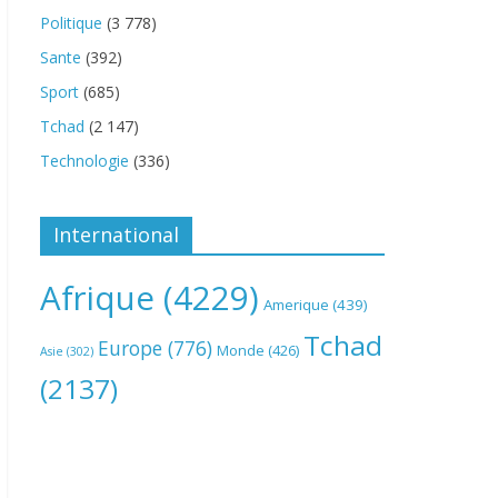
Politique
(3 778)
Sante
(392)
Sport
(685)
Tchad
(2 147)
Technologie
(336)
International
Afrique
(4229)
Amerique
(439)
Tchad
Europe
(776)
Monde
(426)
Asie
(302)
(2137)