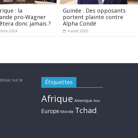
ique : la
Guinée : Des opposants
ande pro-Wagner
portent plainte contre
rêtera donc jamais ?
Alpha Condé
mbre 2024
4 août 2020
tinue sur le
Étiquettes
Afrique
Amerique
Asie
Tchad
Europe
Monde