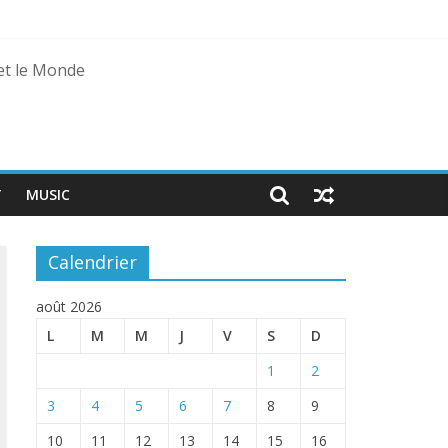
 et le Monde
T
MUSIC
Calendrier
août 2026
L
M
M
J
V
S
D
1
2
3
4
5
6
7
8
9
10
11
12
13
14
15
16