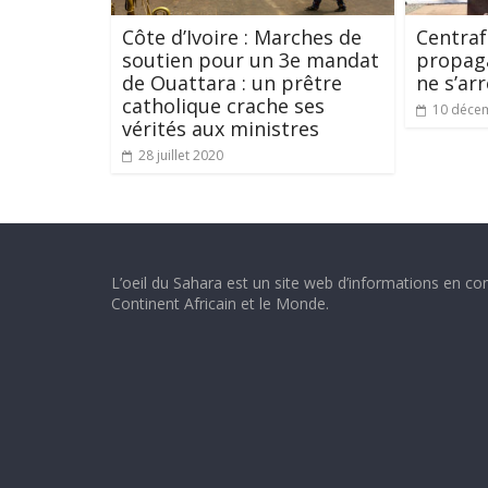
Côte d’Ivoire : Marches de
Centrafr
soutien pour un 3e mandat
propag
de Ouattara : un prêtre
ne s’ar
catholique crache ses
10 déce
vérités aux ministres
28 juillet 2020
L’oeil du Sahara est un site web d’informations en con
Continent Africain et le Monde.