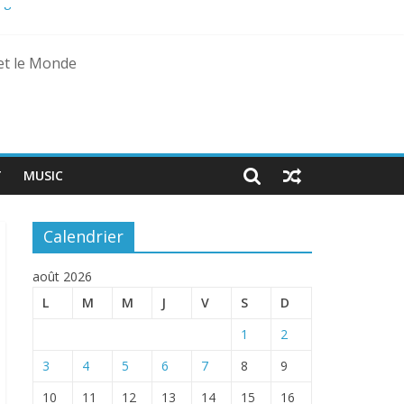
agal
 et le Monde
T
MUSIC
Calendrier
août 2026
L
M
M
J
V
S
D
1
2
3
4
5
6
7
8
9
10
11
12
13
14
15
16