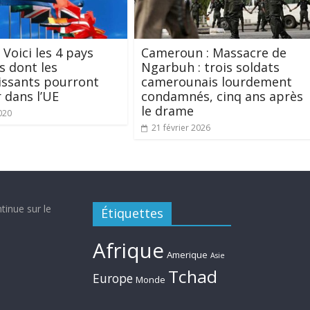
 Voici les 4 pays
Cameroun : Massacre de
ns dont les
Ngarbuh : trois soldats
issants pourront
camerounais lourdement
 dans l’UE
condamnés, cinq ans après
le drame
020
21 février 2026
tinue sur le
Étiquettes
Afrique
Amerique
Asie
Tchad
Europe
Monde