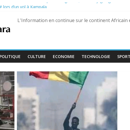
 s’ouvre avec l’arrivée de quatre magistrats, dont un juge aguerri de G
é lors d’un vol à Kampala
on de la Culture devient « Bamba Tchandoulaye, dit Jorio Stars »
L'Information en continue sur le continent Africain
guerre des FSR retrouvé à Dubaï
uaré Fily Sissoko – dix ans de réclusion confirmés
POLITIQUE
CULTURE
ECONOMIE
TECHNOLOGIE
SPOR