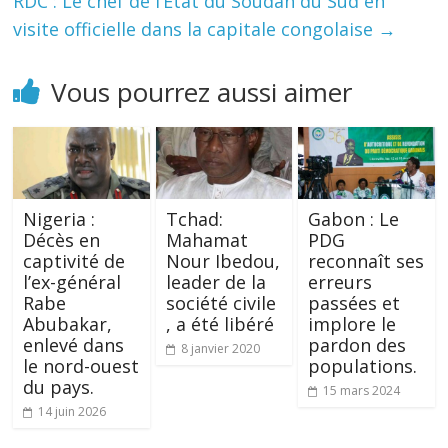
RDC : Le chef de l’État du Soudan du Sud en
visite officielle dans la capitale congolaise
→
Vous pourrez aussi aimer
Nigeria :
Tchad:
Gabon : Le
Décès en
Mahamat
PDG
captivité de
Nour Ibedou,
reconnaît ses
l’ex-général
leader de la
erreurs
Rabe
société civile
passées et
Abubakar,
, a été libéré
implore le
enlevé dans
pardon des
8 janvier 2020
le nord-ouest
populations.
du pays.
15 mars 2024
14 juin 2026