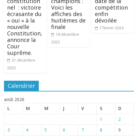
constitution
champions :
date de la
nel : victoire
Voici les
compétition
écrasante du
affiches des
enfin
« oui » à la
huitièmes de
dévoilée
nouvelle
finale
7 février 2024
Constitution,
18 décembre
annonce la
2023
Cour
suprême.
31 décembre
2023
Calendrier
août 2026
L
M
M
J
V
S
D
1
2
3
4
5
6
7
8
9