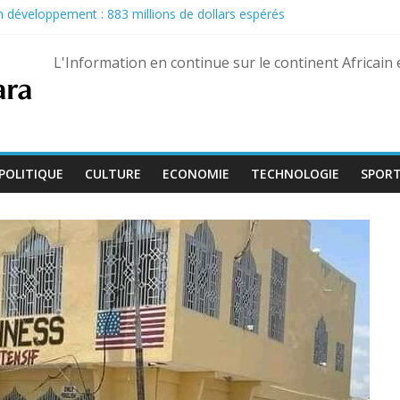
son développement : 883 millions de dollars espérés
u Pastef après des propos jugés offensants envers le chef de l’État
nairas pour les militaires, une hausse historique jusqu’à 80 %
L'Information en continue sur le continent Africain
eptembre, Bienvenu Lamah promu général de brigade
e 13 août dans trois États différents
POLITIQUE
CULTURE
ECONOMIE
TECHNOLOGIE
SPOR