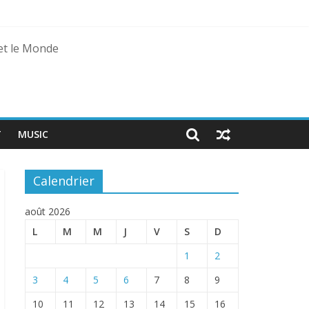
 et le Monde
T
MUSIC
Calendrier
août 2026
L
M
M
J
V
S
D
1
2
3
4
5
6
7
8
9
10
11
12
13
14
15
16