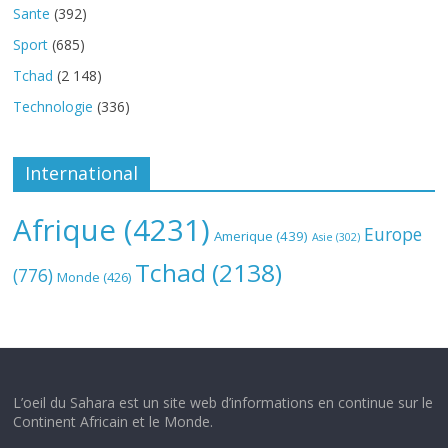
Sante
(392)
Sport
(685)
Tchad
(2 148)
Technologie
(336)
International
Afrique
(4231)
Europe
Amerique
(439)
Asie
(302)
Tchad
(2138)
(776)
Monde
(426)
L’oeil du Sahara est un site web d’informations en continue sur le
Continent Africain et le Monde.