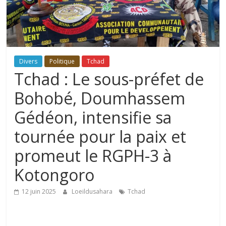
Divers
Politique
Tchad
Tchad : Le sous-préfet de
Bohobé, Doumhassem
Gédéon, intensifie sa
tournée pour la paix et
promeut le RGPH-3 à
Kotongoro
12 juin 2025
Loeildusahara
Tchad