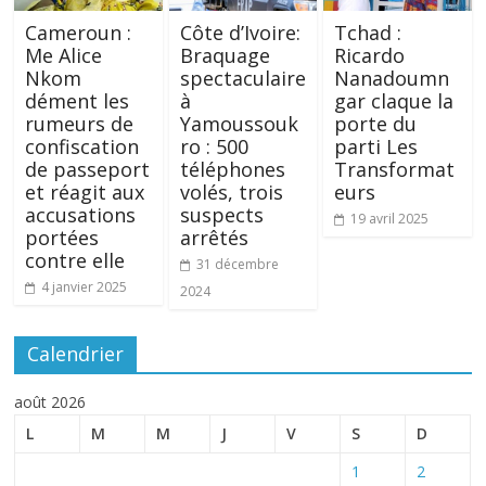
Cameroun :
Côte d’Ivoire:
Tchad :
Me Alice
Braquage
Ricardo
Nkom
spectaculaire
Nanadoumn
dément les
à
gar claque la
rumeurs de
Yamoussouk
porte du
confiscation
ro : 500
parti Les
de passeport
téléphones
Transformat
et réagit aux
volés, trois
eurs
accusations
suspects
19 avril 2025
portées
arrêtés
contre elle
31 décembre
4 janvier 2025
2024
Calendrier
août 2026
L
M
M
J
V
S
D
1
2