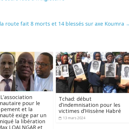
la route fait 8 morts et 14 blessés sur axe Koumra
 L’association
Tchad: début
autaire pour le
d’indemnisation pour les
pement et la
victimes d’Hissène Habré
auté exige par un
13 mars 2024
qué la libération
Max LOALNGAR et