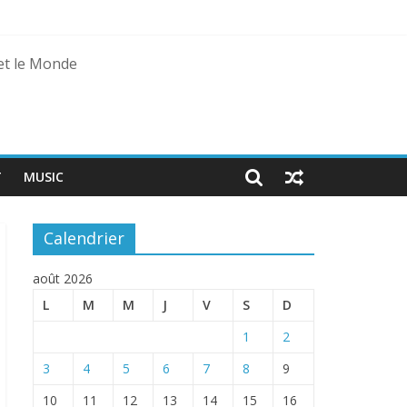
 et le Monde
T
MUSIC
Calendrier
août 2026
L
M
M
J
V
S
D
1
2
3
4
5
6
7
8
9
10
11
12
13
14
15
16