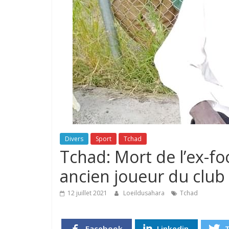
Divers
Sport
Tchad
Tchad: Mort de l’ex-f
ancien joueur du club 
12 juillet 2021
Loeildusahara
Tchad
Facebook
Linkedin