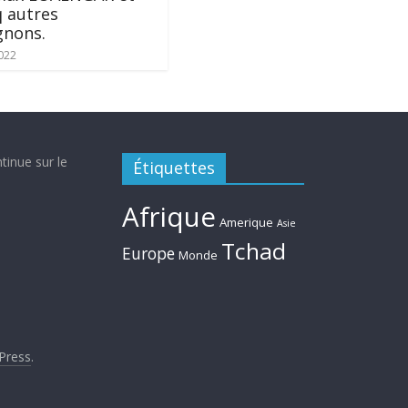
q autres
nons.
022
tinue sur le
Étiquettes
Afrique
Amerique
Asie
Tchad
Europe
Monde
Press
.