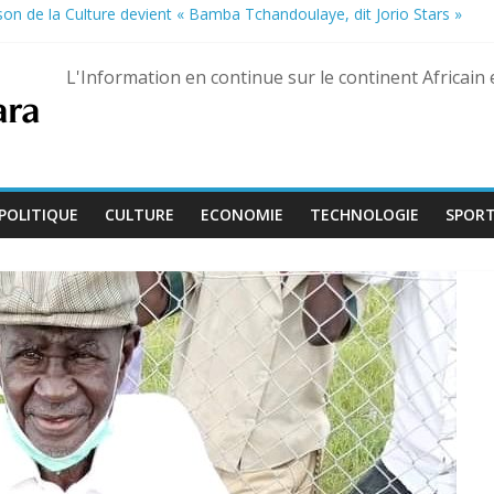
on de la Culture devient « Bamba Tchandoulaye, dit Jorio Stars »
fficiellement les Forces armées maliennes
e soldats à Gaza
L'Information en continue sur le continent Africain
e plus de 4 600 détenus pour le 66e anniversaire de l’indépendance
pour la séquestration d’un maquisard accusé à tort de vol de porc
POLITIQUE
CULTURE
ECONOMIE
TECHNOLOGIE
SPOR