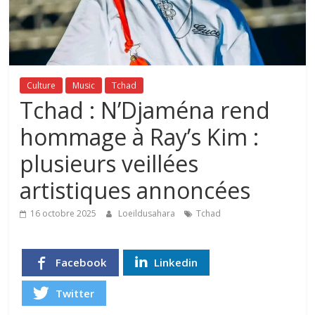
Culture
Music
Tchad
Tchad : N’Djaména rend
hommage à Ray’s Kim :
plusieurs veillées
artistiques annoncées
16 octobre 2025
Loeildusahara
Tchad
Facebook
Linkedin
Twitter