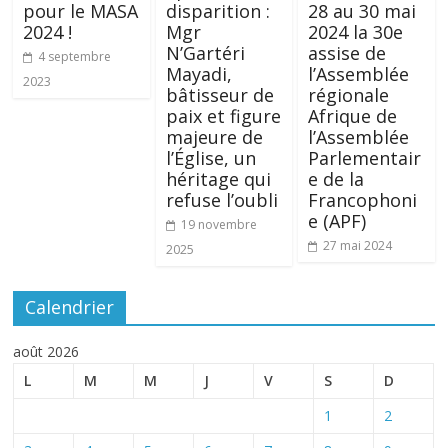
pour le MASA
disparition :
28 au 30 mai
2024 !
Mgr
2024 la 30e
N’Gartéri
assise de
4 septembre
Mayadi,
l’Assemblée
2023
bâtisseur de
régionale
paix et figure
Afrique de
majeure de
l’Assemblée
l’Église, un
Parlementair
héritage qui
e de la
refuse l’oubli
Francophoni
e (APF)
19 novembre
27 mai 2024
2025
Calendrier
août 2026
L
M
M
J
V
S
D
1
2