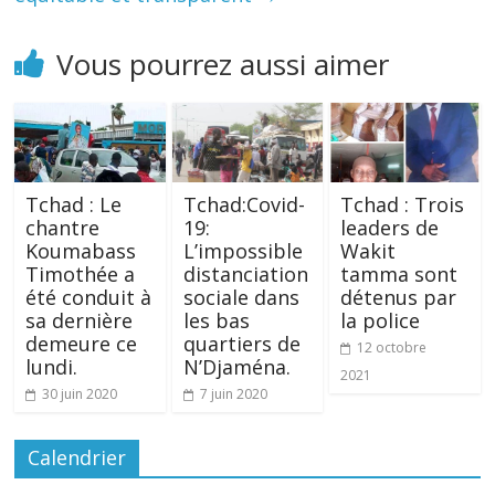
Vous pourrez aussi aimer
Tchad : Le
Tchad:Covid-
Tchad : Trois
chantre
19:
leaders de
Koumabass
L’impossible
Wakit
Timothée a
distanciation
tamma sont
été conduit à
sociale dans
détenus par
sa dernière
les bas
la police
demeure ce
quartiers de
12 octobre
lundi.
N’Djaména.
2021
30 juin 2020
7 juin 2020
Calendrier