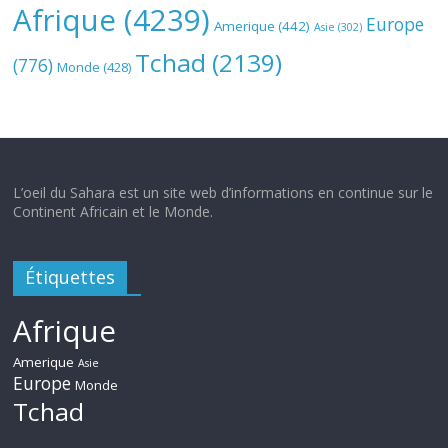
Afrique
(4239)
Europe
Amerique
(442)
Asie
(302)
Tchad
(2139)
(776)
Monde
(428)
L’oeil du Sahara est un site web d’informations en continue sur le
Continent Africain et le Monde.
Étiquettes
Afrique
Amerique
Asie
Europe
Monde
Tchad