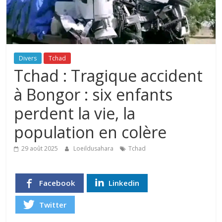
Divers
Tchad
Tchad : Tragique accident
à Bongor : six enfants
perdent la vie, la
population en colère
29 août 2025
Loeildusahara
Tchad
Facebook
Linkedin
Twitter