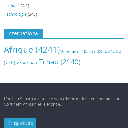
Tchad
(2 151)
Technologie
(340)
International
Afrique
(4241)
Europe
Amerique
(443)
Asie
(302)
Tchad
(2140)
(776)
Monde
(428)
L’oeil du Sahara est un site web d’informations en continue sur le
Continent Africain et le Monde.
Étiquettes