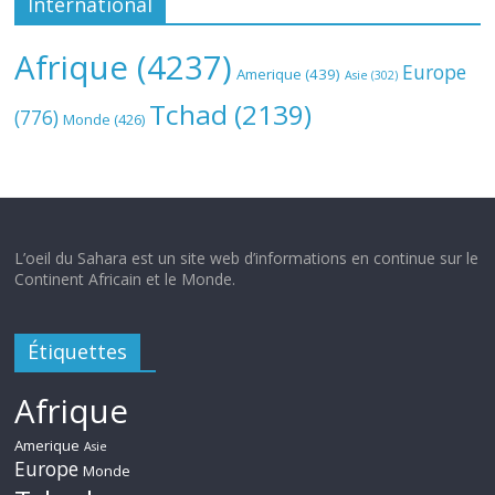
International
Afrique
(4237)
Europe
Amerique
(439)
Asie
(302)
Tchad
(2139)
(776)
Monde
(426)
L’oeil du Sahara est un site web d’informations en continue sur le
Continent Africain et le Monde.
Étiquettes
Afrique
Amerique
Asie
Europe
Monde