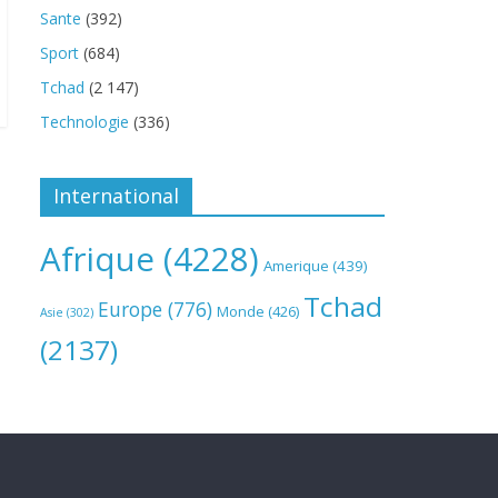
Sante
(392)
Sport
(684)
Tchad
(2 147)
Technologie
(336)
International
Afrique
(4228)
Amerique
(439)
Tchad
Europe
(776)
Monde
(426)
Asie
(302)
(2137)