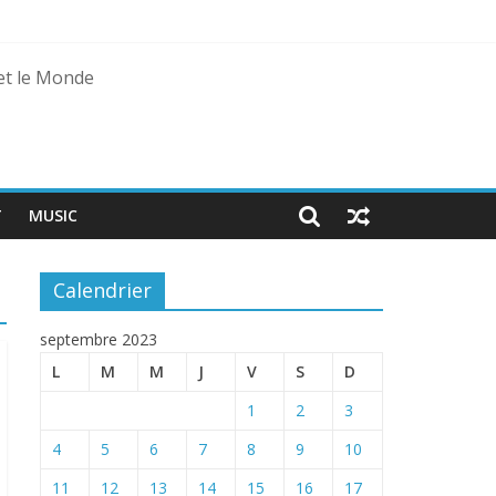
 et le Monde
T
MUSIC
Calendrier
septembre 2023
L
M
M
J
V
S
D
1
2
3
4
5
6
7
8
9
10
11
12
13
14
15
16
17