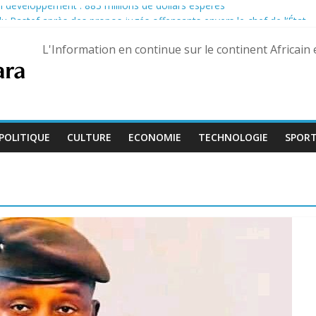
son développement : 883 millions de dollars espérés
u Pastef après des propos jugés offensants envers le chef de l’État
nairas pour les militaires, une hausse historique jusqu’à 80 %
L'Information en continue sur le continent Africain
eptembre, Bienvenu Lamah promu général de brigade
e 13 août dans trois États différents
POLITIQUE
CULTURE
ECONOMIE
TECHNOLOGIE
SPOR