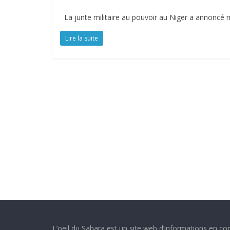
La junte militaire au pouvoir au Niger a annoncé mar
Lire la suite
L’oeil du Sahara est un site web d’informations en con