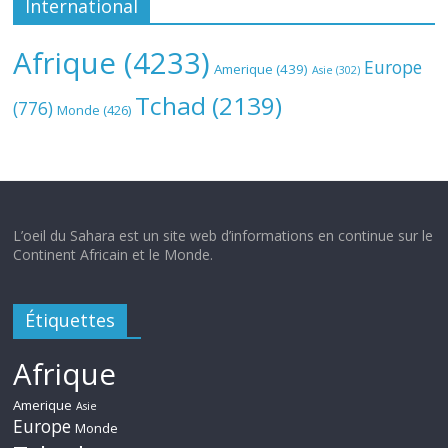
International
Afrique
(4233)
Europe
Amerique
(439)
Asie
(302)
Tchad
(2139)
(776)
Monde
(426)
L’oeil du Sahara est un site web d’informations en continue sur le
Continent Africain et le Monde.
Étiquettes
Afrique
Amerique
Asie
Europe
Monde