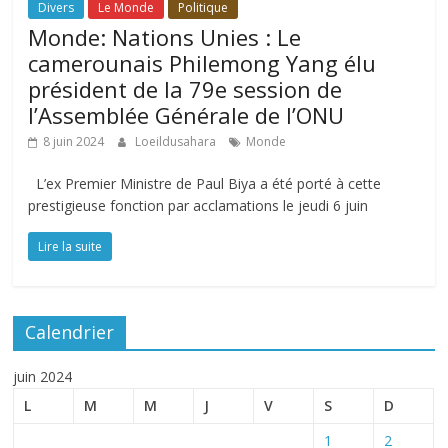
Divers
Le Monde
Politique
Monde: Nations Unies : Le
camerounais Philemong Yang élu
président de la 79e session de
l’Assemblée Générale de l’ONU
8 juin 2024
Loeildusahara
Monde
L’ex Premier Ministre de Paul Biya a été porté à cette
prestigieuse fonction par acclamations le jeudi 6 juin
Lire la suite
Calendrier
juin 2024
L
M
M
J
V
S
D
1
2