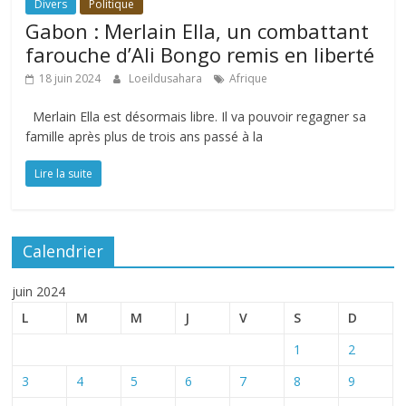
Divers
Politique
Gabon : Merlain Ella, un combattant
farouche d’Ali Bongo remis en liberté
18 juin 2024
Loeildusahara
Afrique
Merlain Ella est désormais libre. Il va pouvoir regagner sa
famille après plus de trois ans passé à la
Lire la suite
Calendrier
juin 2024
L
M
M
J
V
S
D
1
2
3
4
5
6
7
8
9