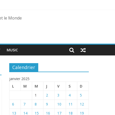
 et le Monde
T
MUSIC
Calendrier
janvier 2025
L
M
M
J
V
S
D
1
2
3
4
5
6
7
8
9
10
11
12
13
14
15
16
17
18
19