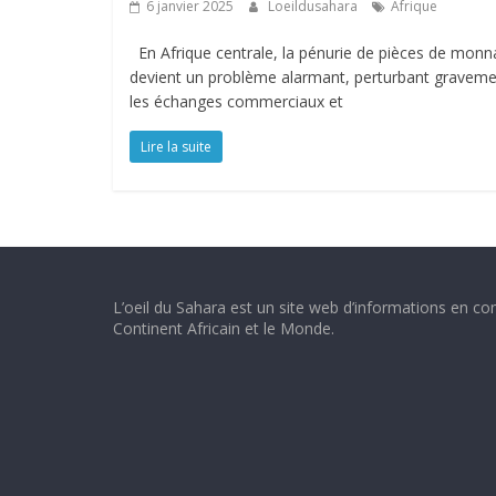
6 janvier 2025
Loeildusahara
Afrique
En Afrique centrale, la pénurie de pièces de monn
devient un problème alarmant, perturbant gravem
les échanges commerciaux et
Lire la suite
L’oeil du Sahara est un site web d’informations en con
Continent Africain et le Monde.