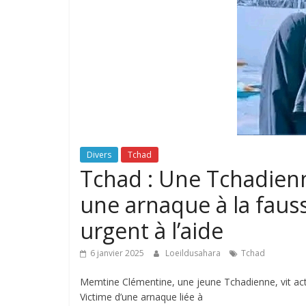
Divers
Tchad
Tchad : Une Tchadien
une arnaque à la faus
urgent à l’aide
6 janvier 2025
Loeildusahara
Tchad
Memtine Clémentine, une jeune Tchadienne, vit act
Victime d’une arnaque liée à