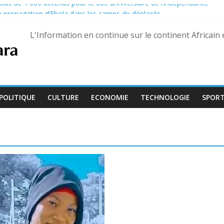
e plus de 4 600 détenus pour le 66e anniversaire de l’indépendance
la propagation d’Ebola dans les camps de déplacés
 la porte du gouvernement pour réclamer leurs droits
L'Information en continue sur le continent Africain
fficiellement les Forces armées maliennes
e soldats à Gaza
POLITIQUE
CULTURE
ECONOMIE
TECHNOLOGIE
SPOR