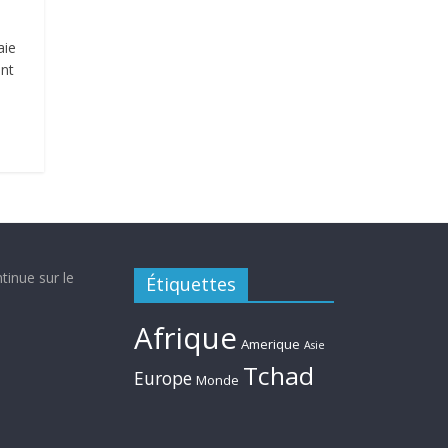
aie
ent
tinue sur le
Étiquettes
Afrique
Amerique
Asie
Tchad
Europe
Monde