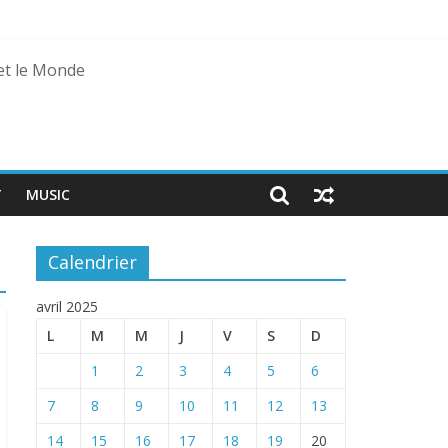
 et le Monde
T
MUSIC
Calendrier
avril 2025
L
M
M
J
V
S
D
1
2
3
4
5
6
7
8
9
10
11
12
13
14
15
16
17
18
19
20