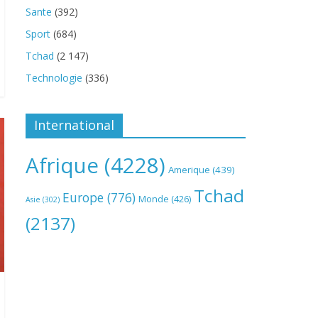
Sante
(392)
Sport
(684)
Tchad
(2 147)
Technologie
(336)
International
Afrique
(4228)
Amerique
(439)
Tchad
Europe
(776)
Monde
(426)
Asie
(302)
(2137)