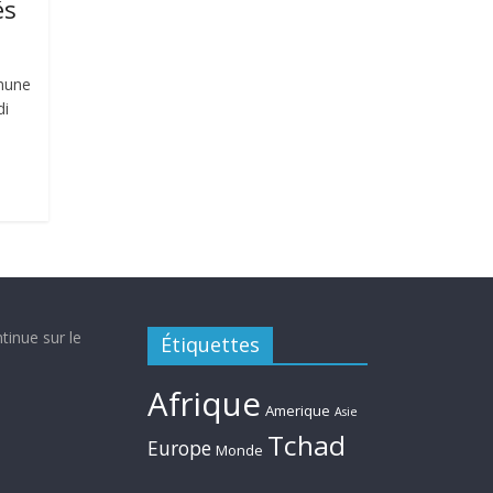
és
mune
di
tinue sur le
Étiquettes
Afrique
Amerique
Asie
Tchad
Europe
Monde