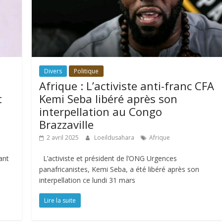
Divers
Politique
Afrique : L’activiste anti-franc CFA
t
Kemi Seba libéré après son
e
interpellation au Congo
Brazzaville
2 avril 2025
Loeildusahara
Afrique
ant
L’activiste et président de l’ONG Urgences
panafricanistes, Kemi Seba, a été libéré après son
interpellation ce lundi 31 mars
Lire la suite