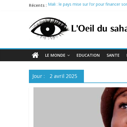
Skip
Récents :
Mali : le pays mise sur l’or pour financer 
to
Sénégal : Prison ferme pour trois proches d
content
Nigeria : Tinubu débloque 264 milliards de 
Guinée : acquitté dans le procès du 28 s
États-Unis : trois exécutions programmées l
LE MONDE
EDUCATION
SANTE
Jour :
2 avril 2025