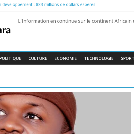
son développement : 883 millions de dollars espérés
u Pastef après des propos jugés offensants envers le chef de l’État
nairas pour les militaires, une hausse historique jusqu’à 80 %
L'Information en continue sur le continent Africain
eptembre, Bienvenu Lamah promu général de brigade
e 13 août dans trois États différents
POLITIQUE
CULTURE
ECONOMIE
TECHNOLOGIE
SPOR