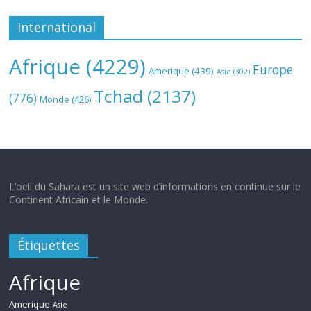
International
Afrique
(4229)
Europe
Amerique
(439)
Asie
(302)
Tchad
(2137)
(776)
Monde
(426)
L’oeil du Sahara est un site web d’informations en continue sur le
Continent Africain et le Monde.
Étiquettes
Afrique
Amerique
Asie