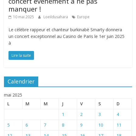
concert événement à ne pas
manquer !
10 mai 2025
Loeildusahara
Europe
Le célèbre rappeur et chanteur burkinabè Smarty donnera
un concert exceptionnel au Casino de Paris le 1er juin 2025
à
Lire la suite
Calendrier
mai 2025
L
M
M
J
V
S
D
1
2
3
4
5
6
7
8
9
10
11
12
13
14
15
16
17
18