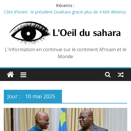
Skip
Récents :
to
Côte d’Ivoire : le président Ouattara gracie plus de 4 600 détenus
content
pour le 66e anniversaire de l’indépendance
RDC : L’ONU tire la sonnette d’alarme sur la propagation d’Ebola
dans les camps de déplacés
RDC : Les légendes de la rumba frappent à la porte du
gouvernement pour réclamer leurs droits
L'Information en continue sur le continent Africain et le
Mali : 254 anciens combattants intègrent officiellement les
Monde
Forces armées maliennes
Ouganda : le Parlement approuve l’envoi de soldats à Gaza
Jour :
10 mai 2025