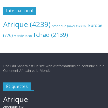
International
Afrique
(4239)
Europe
Amerique
(442)
Asie
(302)
Tchad
(2139)
(776)
Monde
(428)
L’oeil du Sahara est un site web d’informations en continue sur le
Continent Africain et le Monde.
Étiquettes
Afrique
Amerique
Asie