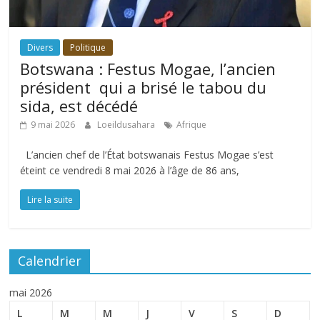
Divers
Politique
Botswana : Festus Mogae, l’ancien
président qui a brisé le tabou du
sida, est décédé
9 mai 2026
Loeildusahara
Afrique
L’ancien chef de l’État botswanais Festus Mogae s’est
éteint ce vendredi 8 mai 2026 à l’âge de 86 ans,
Lire la suite
Calendrier
mai 2026
L
M
M
J
V
S
D