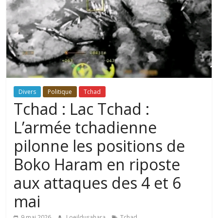
Divers
Politique
Tchad
Tchad : Lac Tchad :
L’armée tchadienne
pilonne les positions de
Boko Haram en riposte
aux attaques des 4 et 6
mai
9 mai 2026
Loeildusahara
Tchad