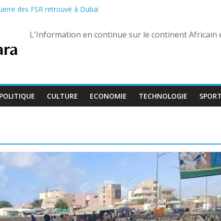
guerre des FSR retrouvé à Dubaï
e soldats à Gaza
e plus de 4 600 détenus pour le 66e anniversaire de l’indépendance
L'Information en continue sur le continent Africain
pour la séquestration d’un maquisard accusé à tort de vol de porc
on de la Culture devient « Bamba Tchandoulaye, dit Jorio Stars »
POLITIQUE
CULTURE
ECONOMIE
TECHNOLOGIE
SPOR