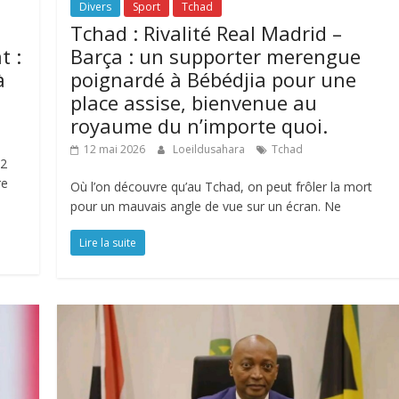
Divers
Sport
Tchad
Tchad : Rivalité Real Madrid –
t :
Barça : un supporter merengue
à
poignardé à Bébédjia pour une
place assise, bienvenue au
royaume du n’importe quoi.
12 mai 2026
Loeildusahara
Tchad
12
re
Où l’on découvre qu’au Tchad, on peut frôler la mort
pour un mauvais angle de vue sur un écran. Ne
Lire la suite