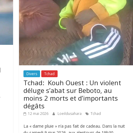
1
Divers
Tchad
Tchad: Kouh Ouest : Un violent
déluge s’abat sur Beboto, au
moins 2 morts et d’importants
r
dégâts
12 mai 2026
Loeildusahara
Tchad
La « dame pluie » n’a pas fait de cadeau. Dans la nuit
du samedi 9 mai 2026, aux alentours de 19h30,