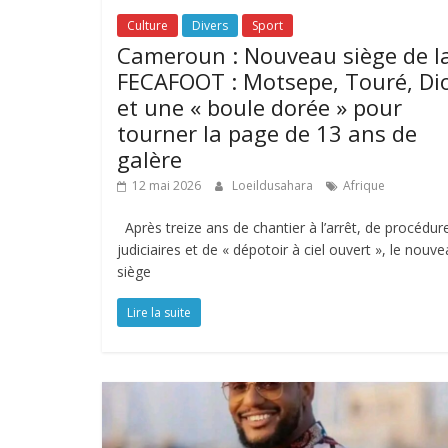
Culture
Divers
Sport
Cameroun : Nouveau siège de l
FECAFOOT : Motsepe, Touré, Di
et une « boule dorée » pour
tourner la page de 13 ans de
galère
12 mai 2026
Loeildusahara
Afrique
Après treize ans de chantier à l’arrêt, de procédur
judiciaires et de « dépotoir à ciel ouvert », le nouv
siège
Lire la suite