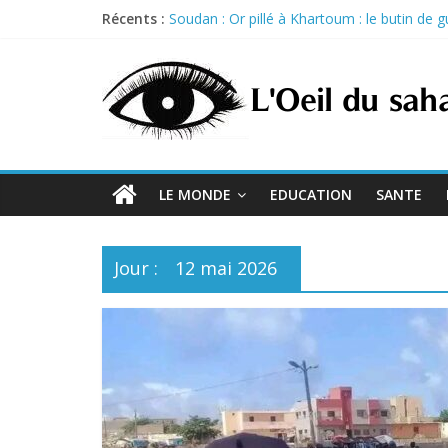
Skip
Récents :
Soudan : Or pillé à Khartoum : le butin de 
to
Ouganda : le Parlement approuve l’envoi d
content
Côte d’Ivoire : le président Ouattara graci
Burkina Faso : Sept Koglweogos condamnés 
Tchad : Bongor honore sa légende : la Mais
LE MONDE
EDUCATION
SANTE
Jour :
12 mai 2026