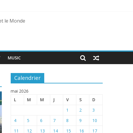
 et le Monde
T
MUSIC
Calendrier
mai 2026
L
M
M
J
V
S
D
1
2
3
4
5
6
7
8
9
10
11
12
13
14
15
16
17