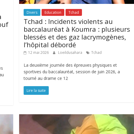
Divers
Education
Tchad
a
Tchad : Incidents violents au
ouf
baccalauréat à Koumra : plusieurs
blessés et des gaz lacrymogènes,
l’hôpital débordé
12 mai 2026
Loeildusahara
Tchad
La deuxième journée des épreuves physiques et
es
sportives du baccalauréat, session de juin 2026, a
eau
tourné au drame ce 12
Lire la suite