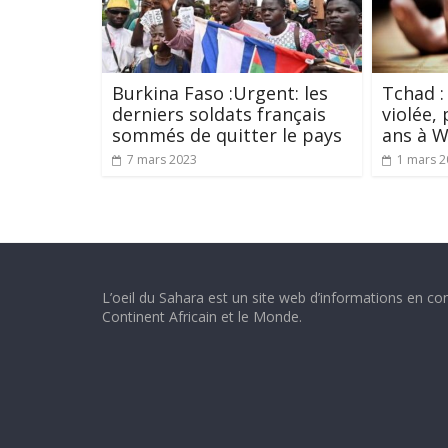
Burkina Faso :Urgent: les
Tchad :
derniers soldats français
violée,
sommés de quitter le pays
ans à W
7 mars 2023
1 mars 2
L’oeil du Sahara est un site web d’informations en con
Continent Africain et le Monde.