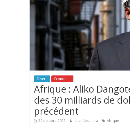
Divers
Economie
Afrique : Aliko Dangot
des 30 milliards de do
précédent
29 octobre 2025
Loeildusahara
Afrique