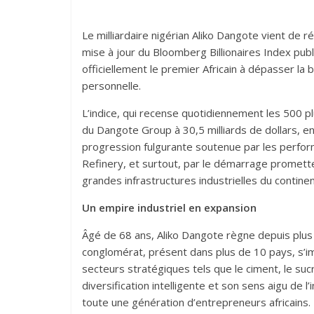
Le milliardaire nigérian Aliko Dangote vient de réa
mise à jour du Bloomberg Billionaires Index publ
officiellement le premier Africain à dépasser la
personnelle.
L’indice, qui recense quotidiennement les 500 p
du Dangote Group à 30,5 milliards de dollars, e
progression fulgurante soutenue par les perf
Refinery, et surtout, par le démarrage promette
grandes infrastructures industrielles du continen
Un empire industriel en expansion
Âgé de 68 ans, Aliko Dangote règne depuis plus 
conglomérat, présent dans plus de 10 pays, s’i
secteurs stratégiques tels que le ciment, le sucr
diversification intelligente et son sens aigu de l
toute une génération d’entrepreneurs africains.