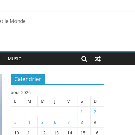
 et le Monde
agal
T
MUSIC
Calendrier
août 2026
L
M
M
J
V
S
D
1
2
3
4
5
6
7
8
9
10
11
12
13
14
15
16