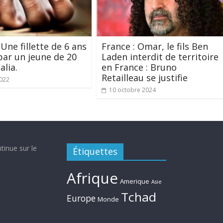
 Une fillette de 6 ans
France : Omar, le fils Ben
 par un jeune de 20
Laden interdit de territoire
alia.
en France : Bruno
Retailleau se justifie
022
10 octobre 2024
tinue sur le
Étiquettes
Afrique
Amerique
Asie
Tchad
Europe
Monde