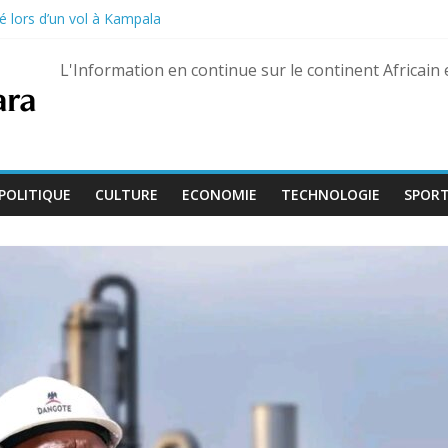
é lors d’un vol à Kampala
on de la Culture devient « Bamba Tchandoulaye, dit Jorio Stars »
guerre des FSR retrouvé à Dubaï
L'Information en continue sur le continent Africain
uaré Fily Sissoko – dix ans de réclusion confirmés
 s’ouvre avec l’arrivée de quatre magistrats, dont un juge aguerri de G
POLITIQUE
CULTURE
ECONOMIE
TECHNOLOGIE
SPOR