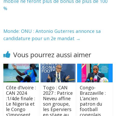
mobile ne feront plus de bonus de plus de 100
%
Monde: ONU : Antonio Guterres annonce sa
candidature pour un 2e mandat
→
Vous pourrez aussi aimer
Côte d’Ivoire :
Togo : CAN
Congo-
CAN 2024
2027 : Patrice
Brazzaville :
:1/4de finale :
Neveu affine
L’ancien
Le Nigeria et
son groupe,
patron du
le Congo
les Éperviers
football
s’imposent,
en stage au
congolais