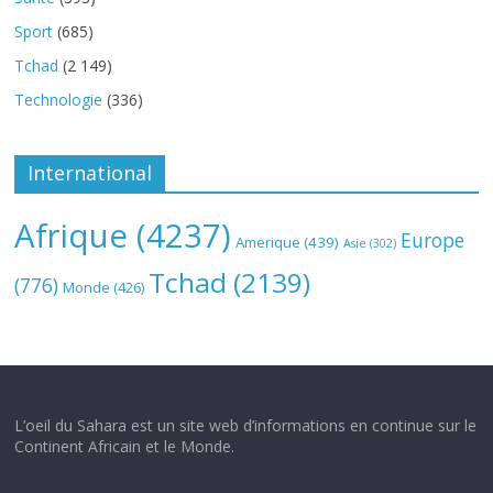
Sport
(685)
Tchad
(2 149)
Technologie
(336)
International
Afrique
(4237)
Europe
Amerique
(439)
Asie
(302)
Tchad
(2139)
(776)
Monde
(426)
L’oeil du Sahara est un site web d’informations en continue sur le
Continent Africain et le Monde.