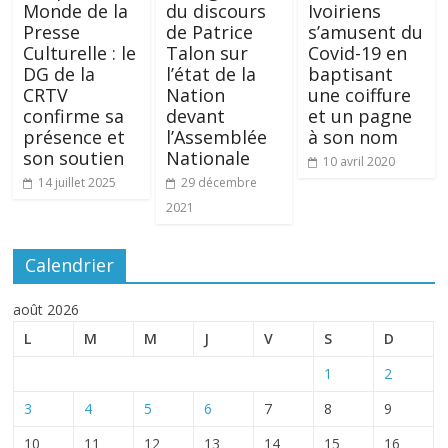
Monde de la
du discours
Ivoiriens
Presse
de Patrice
s’amusent du
Culturelle : le
Talon sur
Covid-19 en
DG de la
l’état de la
baptisant
CRTV
Nation
une coiffure
confirme sa
devant
et un pagne
présence et
l’Assemblée
à son nom
son soutien
Nationale
10 avril 2020
14 juillet 2025
29 décembre
2021
Calendrier
août 2026
L
M
M
J
V
S
D
1
2
3
4
5
6
7
8
9
10
11
12
13
14
15
16