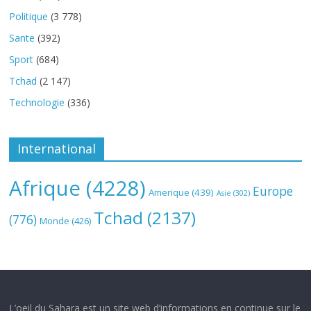
Politique
(3 778)
Sante
(392)
Sport
(684)
Tchad
(2 147)
Technologie
(336)
International
Afrique
(4228)
Europe
Amerique
(439)
Asie
(302)
Tchad
(2137)
(776)
Monde
(426)
L’oeil du Sahara est un site web d’informations en continue sur le