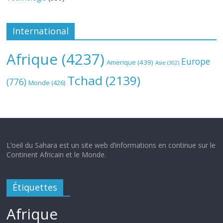
International
Afrique
(4237)
Europe
Amerique
(439)
Asie
(302)
Tchad
(2139)
(776)
Monde
(426)
L’oeil du Sahara est un site web d’informations en continue sur le
Continent Africain et le Monde.
Étiquettes
Afrique