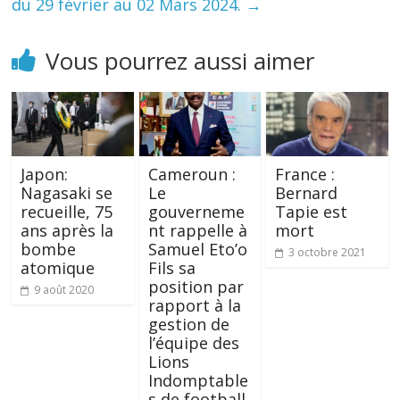
du 29 février au 02 Mars 2024.
→
Vous pourrez aussi aimer
Japon:
Cameroun :
France :
Nagasaki se
Le
Bernard
recueille, 75
gouverneme
Tapie est
ans après la
nt rappelle à
mort
bombe
Samuel Eto’o
3 octobre 2021
atomique
Fils sa
position par
9 août 2020
rapport à la
gestion de
l’équipe des
Lions
Indomptable
s de football