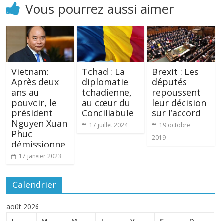
Vous pourrez aussi aimer
Vietnam:
Tchad : La
Brexit : Les
Après deux
diplomatie
députés
ans au
tchadienne,
repoussent
pouvoir, le
au cœur du
leur décision
président
Conciliabule
sur l’accord
Nguyen Xuan
17 juillet 2024
19 octobre
Phuc
2019
démissionne
17 janvier 2023
Calendrier
août 2026
L
M
M
J
V
S
D