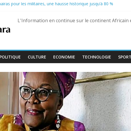
nairas pour les militaires, une hausse historique jusqu’à 80 %
uaré Fily Sissoko – dix ans de réclusion confirmés
 s’ouvre avec l’arrivée de quatre magistrats, dont un juge aguerri de G
L'Information en continue sur le continent Africain
é lors d’un vol à Kampala
u Pastef après des propos jugés offensants envers le chef de l’État
POLITIQUE
CULTURE
ECONOMIE
TECHNOLOGIE
SPOR