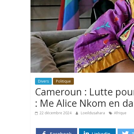
Divers
Politique
Cameroun : Lutte pou
: Me Alice Nkom en d
22 décembre 2024
Loeildusahara
Afrique
Facebook
Linkedin