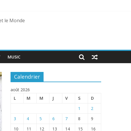
agal
 et le Monde
T
MUSIC
Calendrier
août 2026
L
M
M
J
V
S
D
1
2
3
4
5
6
7
8
9
10
11
12
13
14
15
16