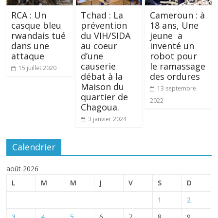
RCA : Un
Tchad : La
Cameroun : à
casque bleu
prévention
18 ans, Une
rwandais tué
du VIH/SIDA
jeune a
dans une
au coeur
inventé un
attaque
d’une
robot pour
causerie
le ramassage
15 juillet 2020
débat à la
des ordures
Maison du
13 septembre
quartier de
2022
Chagoua.
3 janvier 2024
Calendrier
août 2026
L
M
M
J
V
S
D
1
2
3
4
5
6
7
8
9