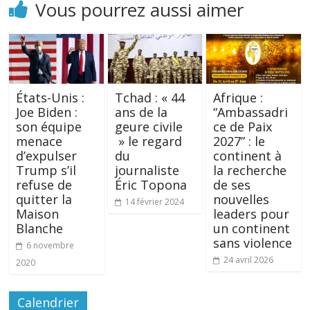
Vous pourrez aussi aimer
États-Unis :
Tchad : « 44
Afrique :
Joe Biden :
ans de la
“Ambassadri
son équipe
geure civile
ce de Paix
menace
» le regard
2027” : le
d’expulser
du
continent à
Trump s’il
journaliste
la recherche
refuse de
Éric Topona
de ses
quitter la
nouvelles
14 février 2024
Maison
leaders pour
Blanche
un continent
sans violence
6 novembre
24 avril 2026
2020
Calendrier