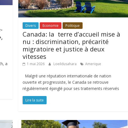
Divers
Economie
Politique
-
Canada: la terre d’accueil mise à
»,
nu : discrimination, précarité
migratoire et justice à deux
vitesses
h, a
1 mai 2026
Loeildusahara
Amerique
Malgré une réputation internationale de nation
ouverte et progressiste, le Canada se retrouve
régulièrement épinglé pour ses traitements réservés
Lire la suite