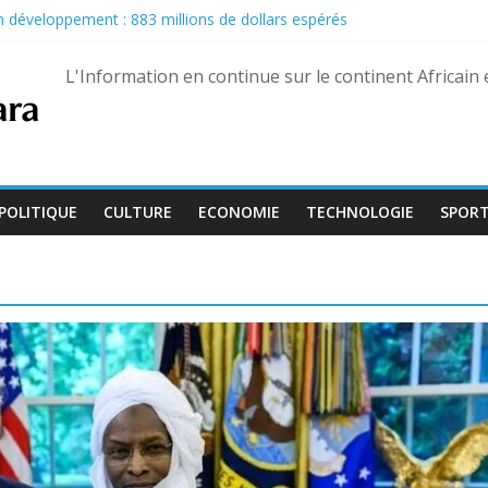
son développement : 883 millions de dollars espérés
u Pastef après des propos jugés offensants envers le chef de l’État
nairas pour les militaires, une hausse historique jusqu’à 80 %
L'Information en continue sur le continent Africain
eptembre, Bienvenu Lamah promu général de brigade
e 13 août dans trois États différents
POLITIQUE
CULTURE
ECONOMIE
TECHNOLOGIE
SPOR