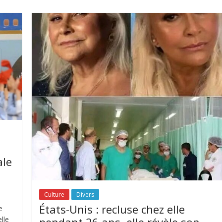
ale
Culture
Divers
États-Unis : recluse chez elle
e
lle