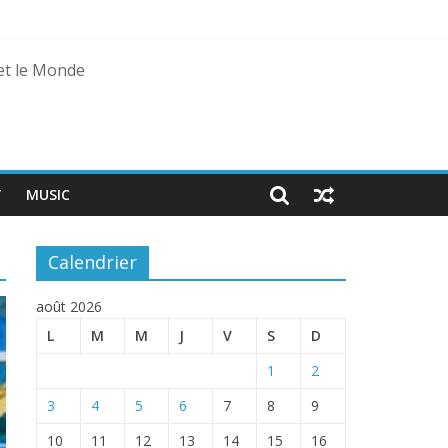
 et le Monde
T
MUSIC
Calendrier
août 2026
L
M
M
J
V
S
D
1
2
3
4
5
6
7
8
9
10
11
12
13
14
15
16