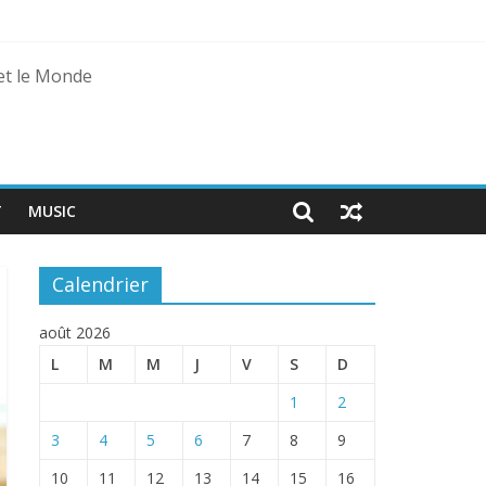
 et le Monde
T
MUSIC
Calendrier
août 2026
L
M
M
J
V
S
D
1
2
3
4
5
6
7
8
9
10
11
12
13
14
15
16