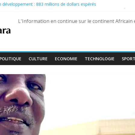
son développement : 883 millions de dollars espérés
u Pastef après des propos jugés offensants envers le chef de l’État
nairas pour les militaires, une hausse historique jusqu’à 80 %
L'Information en continue sur le continent Africain
eptembre, Bienvenu Lamah promu général de brigade
e 13 août dans trois États différents
POLITIQUE
CULTURE
ECONOMIE
TECHNOLOGIE
SPOR