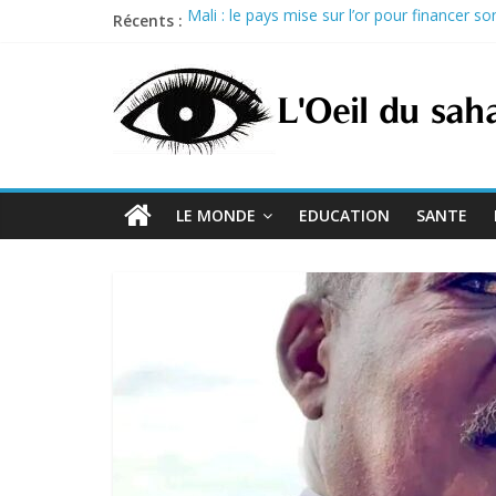
Skip
Récents :
Mali : le pays mise sur l’or pour financer 
to
Sénégal : Prison ferme pour trois proches d
content
Nigeria : Tinubu débloque 264 milliards de 
Guinée : acquitté dans le procès du 28 s
États-Unis : trois exécutions programmées l
LE MONDE
EDUCATION
SANTE