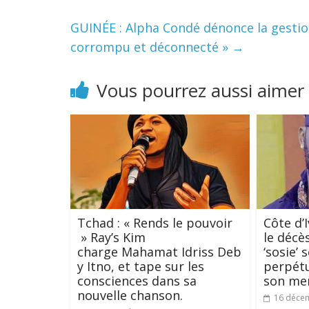
GUINÉE : Alpha Condé dénonce la gestio
corrompu et déconnecté »
→
Vous pourrez aussi aimer
Tchad : « Rends le pouvoir
Côte d’
» Ray’s Kim
le décè
charge Mahamat Idriss Deb
‘sosie’
y Itno, et tape sur les
perpétu
consciences dans sa
son me
nouvelle chanson.
16 déce