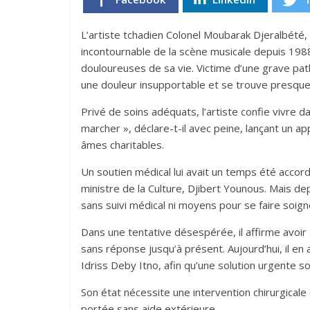
L’artiste tchadien Colonel Moubarak Djeralbété
incontournable de la scène musicale depuis 1988
douloureuses de sa vie. Victime d’une grave path
une douleur insupportable et se trouve presque
Privé de soins adéquats, l’artiste confie vivre da
marcher », déclare-t-il avec peine, lançant un a
âmes charitables.
Un soutien médical lui avait un temps été accordé
ministre de la Culture, Djibert Younous. Mais dep
sans suivi médical ni moyens pour se faire soign
Dans une tentative désespérée, il affirme avoir
sans réponse jusqu’à présent. Aujourd’hui, il e
Idriss Deby Itno, afin qu’une solution urgente s
Son état nécessite une intervention chirurgical
portée sans aide extérieure.