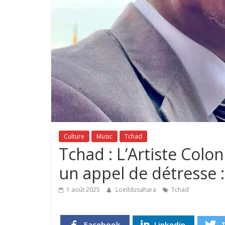
Culture
Music
Tchad
Tchad : L’Artiste Colo
un appel de détresse : 
1 août 2025
Loeildusahara
Tchad
Facebook
Linkedin