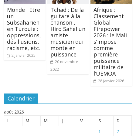
Monde : Etre
Tchad : De la
Afrique :
un
guitare à la
Classement
Subsaharien
chanson ,
Global
en Turquie :
Hiro Sahel un
Firepower
oppressions,
artiste
2026 : le Mali
désillusions,
musicien qui
s’impose
racisme, etc.
monte en
comme
puissance
première
2 janvier 2025
puissance
20 novembre
militaire de
2022
l’UEMOA
28 janvier 2026
Calendrier
août 2026
L
M
M
J
V
S
D
1
2