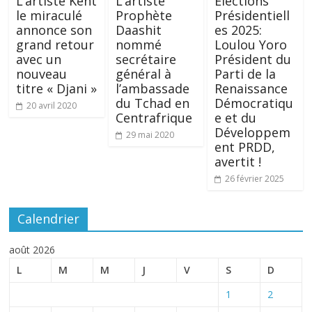
L’artiste Kent
L’artiste
Élections
le miraculé
Prophète
Présidentiell
annonce son
Daashit
es 2025:
grand retour
nommé
Loulou Yoro
avec un
secrétaire
Président du
nouveau
général à
Parti de la
titre « Djani »
l’ambassade
Renaissance
du Tchad en
Démocratiqu
20 avril 2020
Centrafrique
e et du
Développem
29 mai 2020
ent PRDD,
avertit !
26 février 2025
Calendrier
août 2026
L
M
M
J
V
S
D
1
2