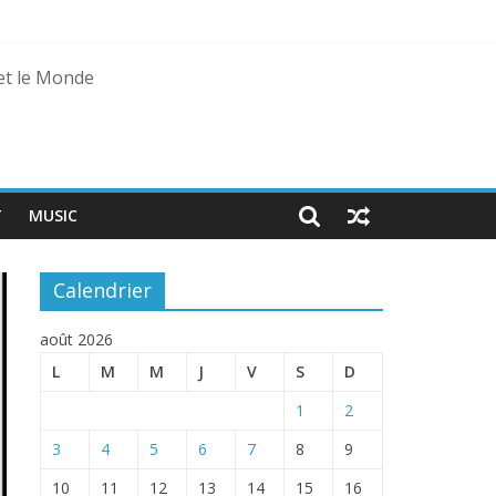
 et le Monde
agal
T
MUSIC
Calendrier
août 2026
L
M
M
J
V
S
D
1
2
3
4
5
6
7
8
9
10
11
12
13
14
15
16