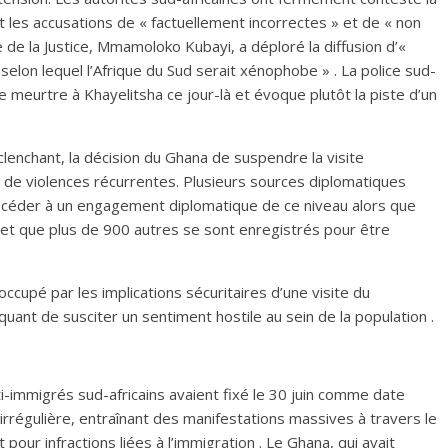
nt les accusations de « factuellement incorrectes » et de « non
e de la Justice, Mmamoloko Kubayi, a déploré la diffusion d’«
selon lequel l’Afrique du Sud serait xénophobe » . La police sud-
e meurtre à Khayelitsha ce jour-là et évoque plutôt la piste d’un
clenchant, la décision du Ghana de suspendre la visite
e de violences récurrentes. Plusieurs sources diplomatiques
procéder à un engagement diplomatique de ce niveau alors que
et que plus de 900 autres se sont enregistrés pour être
ccupé par les implications sécuritaires d’une visite du
uant de susciter un sentiment hostile au sein de la population .
i-immigrés sud-africains avaient fixé le 30 juin comme date
 irrégulière, entraînant des manifestations massives à travers le
pour infractions liées à l’immigration . Le Ghana, qui avait