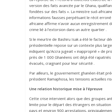
version des faits avancée par le Ghana, qualifia
fondées sur des faits ». La ministre sud-africain
informations fausses perpétuant le récit erroné 
africaine affirme n’avoir aucun enregistrement d
crime lié à l’extorsion dans un autre quartier .
Si le meurtre de Bashiru Isak a été le facteur dé
présidentielle repose sur un contexte plus larg
indiquent qu’Accra jugeait « inapproprié » de 
près de 1 000 Ghanéens ont déjà été rapatriés 
évacués, craignant pour leur sécurité .
Par ailleurs, le gouvernement ghanéen était préo
président Ramaphosa, les tensions actuelles risq
Une relation historique mise à l’épreuve
Cette crise intervient alors que des groupes ant
limite pour le départ des étrangers en situation
pays et environ 900 arrestations, principalement 