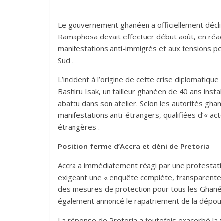
Le gouvernement ghanéen a officiellement décliné
Ramaphosa devait effectuer début août, en réac
manifestations anti-immigrés et aux tensions pe
Sud .
L’incident à l’origine de cette crise diplomatique
Bashiru Isak, un tailleur ghanéen de 40 ans inst
abattu dans son atelier. Selon les autorités gh
manifestations anti-étrangers, qualifiées d’« ac
étrangères .
Position ferme d’Accra et déni de Pretoria
Accra a immédiatement réagi par une protestation
exigeant une « enquête complète, transparente e
des mesures de protection pour tous les Ghané
également annoncé le rapatriement de la dépouil
La réponse de Pretoria a toutefois exacerbé la 