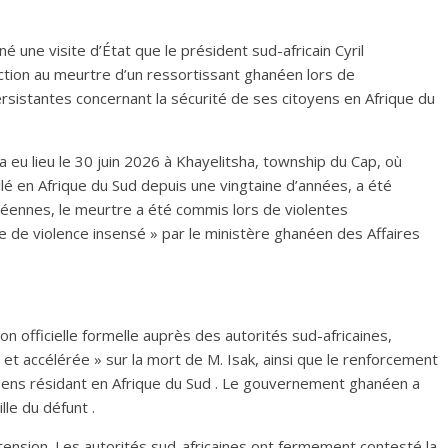
 une visite d’État que le président sud-africain Cyril
tion au meurtre d’un ressortissant ghanéen lors de
rsistantes concernant la sécurité de ses citoyens en Afrique du
 a eu lieu le 30 juin 2026 à Khayelitsha, township du Cap, où
allé en Afrique du Sud depuis une vingtaine d’années, a été
anéennes, le meurtre a été commis lors de violentes
te de violence insensé » par le ministère ghanéen des Affaires
 officielle formelle auprès des autorités sud-africaines,
t accélérée » sur la mort de M. Isak, ainsi que le renforcement
ens résidant en Afrique du Sud . Le gouvernement ghanéen a
le du défunt .
tension. Les autorités sud-africaines ont fermement contesté la