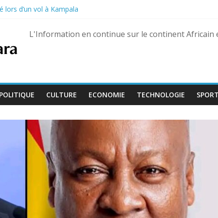
é lors d’un vol à Kampala
on de la Culture devient « Bamba Tchandoulaye, dit Jorio Stars »
guerre des FSR retrouvé à Dubaï
L'Information en continue sur le continent Africain
uaré Fily Sissoko – dix ans de réclusion confirmés
 s’ouvre avec l’arrivée de quatre magistrats, dont un juge aguerri de G
POLITIQUE
CULTURE
ECONOMIE
TECHNOLOGIE
SPOR