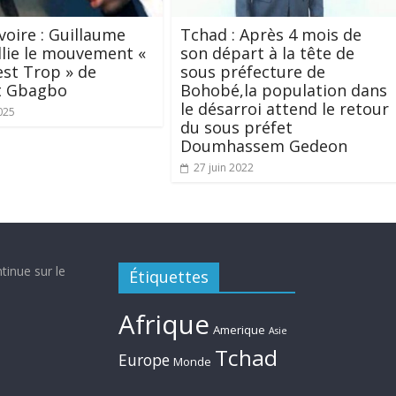
Ivoire : Guillaume
Tchad : Après 4 mois de
llie le mouvement «
son départ à la tête de
est Trop » de
sous préfecture de
t Gbagbo
Bohobé,la population dans
le désarroi attend le retour
025
du sous préfet
Doumhassem Gedeon
27 juin 2022
tinue sur le
Étiquettes
Afrique
Amerique
Asie
Tchad
Europe
Monde