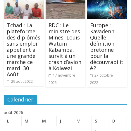
Tchad : La
RDC : Le
Europe :
plateforme
ministre des
Kavadenn:
des diplômés
Mines, Louis
Quelle
sans emploi
Watum
définition
appellent à
Kabamba,
bretonne
une grande
survit à un
pour la
marche ce
crash d’avion
découvrabilit
mardi 30
à Kolwezi
é ?
Août.
17 novembre
27 octobre
29 août 2022
2025
2022
Calendrier
août 2026
L
M
M
J
V
S
D