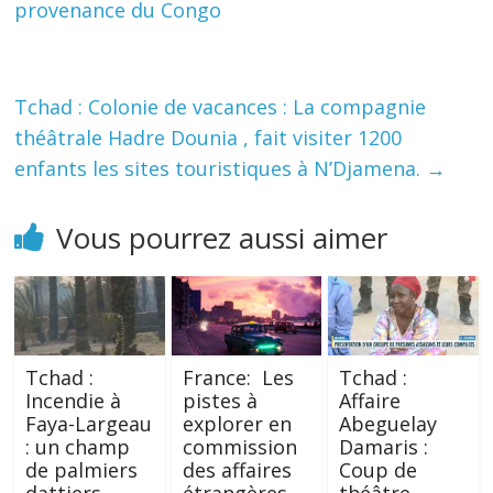
provenance du Congo
Tchad : Colonie de vacances : La compagnie
théâtrale Hadre Dounia , fait visiter 1200
enfants les sites touristiques à N’Djamena.
→
Vous pourrez aussi aimer
Tchad :
France: Les
Tchad :
Incendie à
pistes à
Affaire
Faya-Largeau
explorer en
Abeguelay
: un champ
commission
Damaris :
de palmiers
des affaires
Coup de
dattiers
étrangères
théâtre