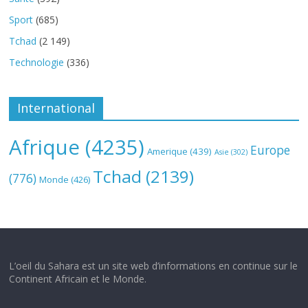
Sport
(685)
Tchad
(2 149)
Technologie
(336)
International
Afrique
(4235)
Europe
Amerique
(439)
Asie
(302)
Tchad
(2139)
(776)
Monde
(426)
L’oeil du Sahara est un site web d’informations en continue sur le
Continent Africain et le Monde.